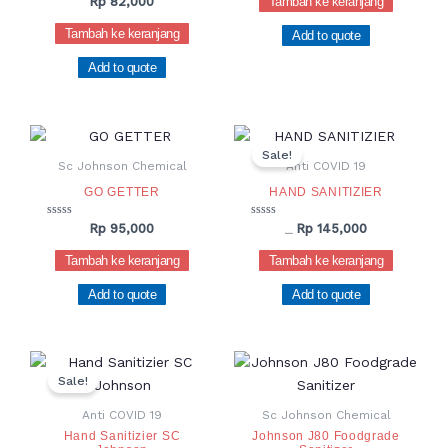
Dinilai
Tambah ke keranjang
Rp
82,000
5
0
dari
Tambah ke keranjang
Add to quote
5
Add to quote
Harga
Harga
aslinya
saat
Sale!
adalah:
ini
Sc Johnson Chemical
Anti COVID 19
Rp 165,000.
adalah:
GO GETTER
HAND SANITIZIER
Rp 145,000.
Dinilai
Dinilai
Rp
95,000
Rp
145,000
Rp
165,000
0
0
dari
dari
Tambah ke keranjang
Tambah ke keranjang
5
5
Add to quote
Add to quote
Harga
Harga
aslinya
saat
Sale!
adalah:
ini
Rp 75,000.
adalah:
Anti COVID 19
Sc Johnson Chemical
Rp 60,000.
Hand Sanitizier SC
Johnson J80 Foodgrade