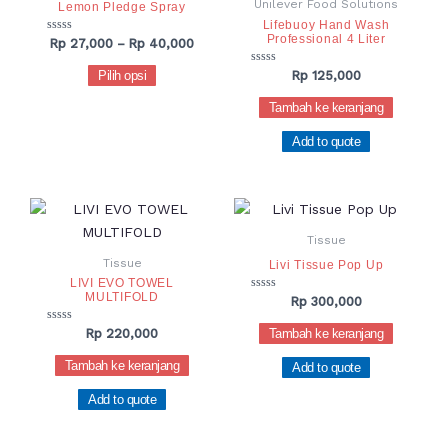
Unilever Food Solutions
Lemon Pledge Spray
Rp 40,000
beberapa
Lifebuoy Hand Wash
Professional 4 Liter
varian.
Dinilai
Rp
27,000
–
Rp
40,000
0
Pilihan
dari
Dinilai
Pilih opsi
Rp
125,000
5
0
ini
dari
Tambah ke keranjang
dapat
5
diambil
Add to quote
di
halaman
produk
Tissue
Tissue
Livi Tissue Pop Up
LIVI EVO TOWEL
MULTIFOLD
Dinilai
Rp
300,000
0
dari
Dinilai
Tambah ke keranjang
Rp
220,000
5
0
dari
Tambah ke keranjang
Add to quote
5
Add to quote