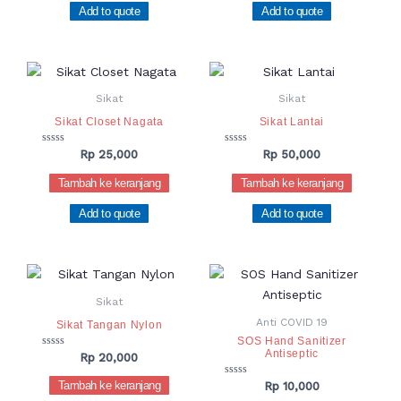
Add to quote
Add to quote
Sikat
Sikat
Sikat Closet Nagata
Sikat Lantai
Dinilai
Dinilai
Rp
25,000
Rp
50,000
0
0
dari
dari
Tambah ke keranjang
Tambah ke keranjang
5
5
Add to quote
Add to quote
Sikat
Anti COVID 19
Sikat Tangan Nylon
SOS Hand Sanitizer
Antiseptic
Dinilai
Rp
20,000
0
dari
Dinilai
Tambah ke keranjang
Rp
10,000
5
0