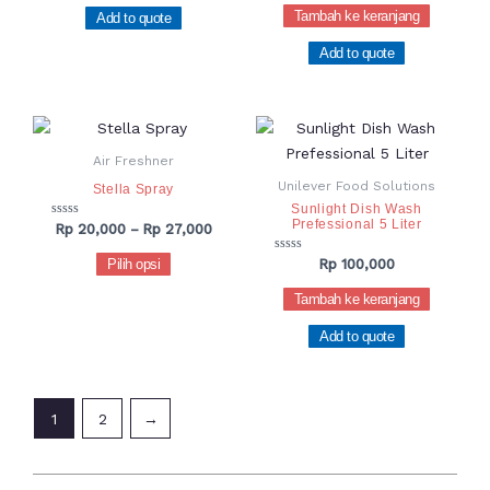
dari
Tambah ke keranjang
Add to quote
5
Add to quote
Rentang
Produk
harga:
ini
Rp 20,000
Air Freshner
hingga
memiliki
Unilever Food Solutions
Stella Spray
Rp 27,000
beberapa
Sunlight Dish Wash
Prefessional 5 Liter
varian.
Dinilai
Rp
20,000
–
Rp
27,000
0
Pilihan
dari
Dinilai
Pilih opsi
Rp
100,000
5
0
ini
dari
Tambah ke keranjang
dapat
5
diambil
Add to quote
di
halaman
produk
1
2
→