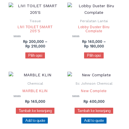
Rentang
Rentang
Produk
Produk
harga:
harga:
ini
ini
Rp 200,000
Rp 140,000
hingga
hingga
memiliki
memiliki
Tissue
Peralatan Lantai
Rp 210,000
Rp 180,000
beberapa
beberapa
LIVI TOILET SMART
Lobby Duster Biru
205’S
Complate
varian.
varian.
Pilihan
Pilihan
Dinilai
Dinilai
Rp
200,000
–
Rp
140,000
–
0
0
ini
ini
Rp
210,000
Rp
180,000
dari
dari
dapat
dapat
5
5
Pilih opsi
Pilih opsi
diambil
diambil
di
di
halaman
halaman
produk
produk
Chemical
Sc Johnson Chemical
MARBLE KLIN
New Complete
Dinilai
Dinilai
Rp
145,000
Rp
400,000
0
0
dari
dari
Tambah ke keranjang
Tambah ke keranjang
5
5
Add to quote
Add to quote