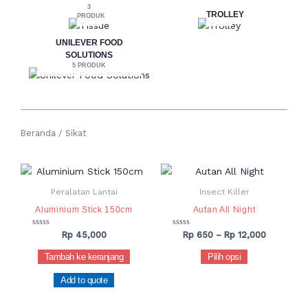
3
TROLLEY
PRODUK
UNILEVER FOOD
SOLUTIONS
5 PRODUK
Beranda
/ Sikat
Rentang
Produk
harga:
ini
Rp 650
Peralatan Lantai
Insect Killer
hingga
memiliki
Aluminium Stick 150cm
Autan All Night
Rp 12,000
beberapa
varian.
Dinilai
Dinilai
Rp
45,000
Rp
650
–
Rp
12,000
0
0
Pilihan
dari
dari
Tambah ke keranjang
Pilih opsi
5
5
ini
Add to quote
dapat
diambil