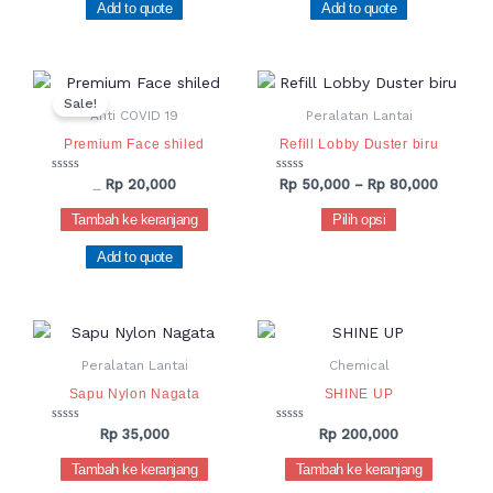
Add to quote
Add to quote
Harga
Harga
Rentang
Produk
aslinya
saat
harga:
Sale!
ini
adalah:
ini
Rp 50,0
Anti COVID 19
Peralatan Lantai
Rp 35,000.
adalah:
hingga
memiliki
Premium Face shiled
Refill Lobby Duster biru
Rp 20,000.
Rp 80,0
beberapa
varian.
Dinilai
Dinilai
Rp
20,000
Rp
50,000
–
Rp
80,000
Rp
35,000
0
0
Pilihan
dari
dari
Tambah ke keranjang
Pilih opsi
5
5
ini
Add to quote
dapat
diambil
di
halaman
produk
Peralatan Lantai
Chemical
Sapu Nylon Nagata
SHINE UP
Dinilai
Dinilai
Rp
35,000
Rp
200,000
0
0
dari
dari
Tambah ke keranjang
Tambah ke keranjang
5
5