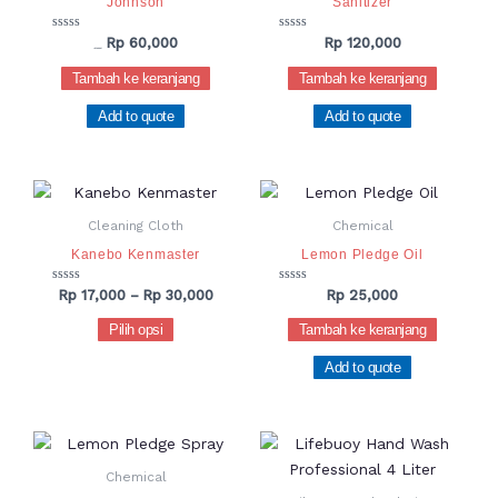
Johnson
Sanitizer
Dinilai
Dinilai
Rp
60,000
Rp
120,000
Rp
75,000
0
0
dari
dari
Tambah ke keranjang
Tambah ke keranjang
5
5
Add to quote
Add to quote
Rentang
Produk
harga:
ini
Rp 17,000
Cleaning Cloth
Chemical
hingga
memiliki
Kanebo Kenmaster
Lemon Pledge Oil
Rp 30,000
beberapa
varian.
Dinilai
Dinilai
Rp
17,000
–
Rp
30,000
Rp
25,000
0
0
Pilihan
dari
dari
Pilih opsi
Tambah ke keranjang
5
5
ini
Add to quote
dapat
diambil
di
Rentang
Produk
halaman
harga:
ini
produk
Rp 27,000
Chemical
hingga
memiliki