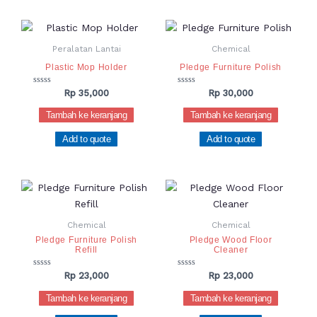
Peralatan Lantai
Chemical
Plastic Mop Holder
Pledge Furniture Polish
Dinilai
Dinilai
Rp
35,000
Rp
30,000
0
0
dari
dari
Tambah ke keranjang
Tambah ke keranjang
5
5
Add to quote
Add to quote
Chemical
Chemical
Pledge Furniture Polish
Pledge Wood Floor
Refill
Cleaner
Dinilai
Dinilai
Rp
23,000
Rp
23,000
0
0
dari
dari
Tambah ke keranjang
Tambah ke keranjang
5
5