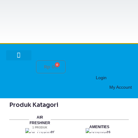
Lewati
ke
konten
0
Cart
Rp
0
HUBUNGI KAMI
Login
My Account
Produk Katagori
AIR
FRESHNER
AMENITIES
1 PRODUK