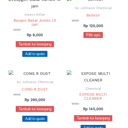
halaman
ini
produk
Sc Johnson Chemical
memiliki
Insect Killer
Befresh
beberapa
Baygon Bakar Jumbo 10
jam
varian.
Dinilai
Rp
120,000
0
Pilihan
dari
Dinilai
Pilih opsi
Rp
6,000
5
0
ini
dari
Tambah ke keranjang
dapat
5
diambil
Add to quote
di
halaman
produk
Sc Johnson Chemical
Chemical
CONG R DUST
EXPOSE MULTI
CLEANER
Dinilai
Rp
290,000
0
dari
Dinilai
Tambah ke keranjang
Rp
145,000
5
0
dari
Tambah ke keranjang
Add to quote
5
Add to quote