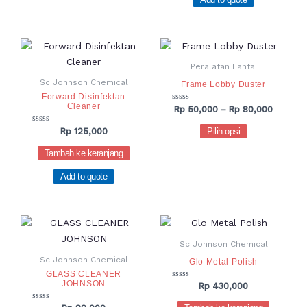
Rentang
Produk
harga:
ini
Rp 50,0
Peralatan Lantai
hingga
memiliki
Sc Johnson Chemical
Frame Lobby Duster
Rp 80,0
beberapa
Forward Disinfektan
Cleaner
varian.
Dinilai
Rp
50,000
–
Rp
80,000
0
Pilihan
dari
Dinilai
Pilih opsi
Rp
125,000
5
0
ini
dari
Tambah ke keranjang
dapat
5
diambil
Add to quote
di
halaman
produk
Sc Johnson Chemical
Sc Johnson Chemical
Glo Metal Polish
GLASS CLEANER
JOHNSON
Dinilai
Rp
430,000
0
dari