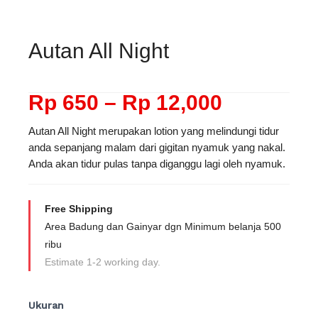
Autan All Night
Rp
650
–
Rp
12,000
Rentang
harga:
Autan All Night merupakan lotion yang melindungi tidur
Rp 650
anda sepanjang malam dari gigitan nyamuk yang nakal.
hingga
Anda akan tidur pulas tanpa diganggu lagi oleh nyamuk.
Rp 12,00
Free Shipping
Area Badung dan Gainyar dgn Minimum belanja 500
ribu
Estimate 1-2 working day.
Kuantitas
Ukuran