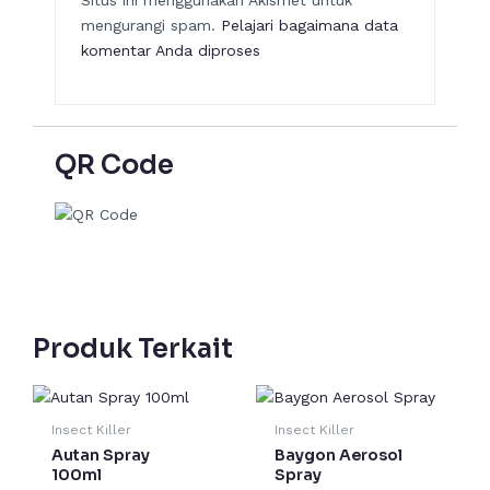
Situs ini menggunakan Akismet untuk
mengurangi spam.
Pelajari bagaimana data
komentar Anda diproses
QR Code
Produk Terkait
Rentang
Produk
harga:
ini
Rp 20,000
Insect Killer
Insect Killer
hingga
memiliki
Autan Spray
Baygon Aerosol
Rp 55,000
beberapa
100ml
Spray