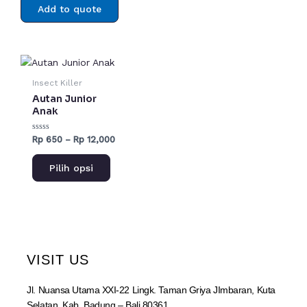
Add to quote
produk
Rentang
Produk
harga:
ini
Rp 650
Insect Killer
hingga
memiliki
Autan Junior
Rp 12,000
beberapa
Anak
varian.
Dinilai
Rp
650
–
Rp
12,000
Pilihan
0
dari
ini
5
Pilih opsi
dapat
diambil
di
halaman
produk
VISIT US
Jl. Nuansa Utama XXI-22 Lingk. Taman Griya JImbaran, Kuta
Selatan, Kab. Badung – Bali 80361