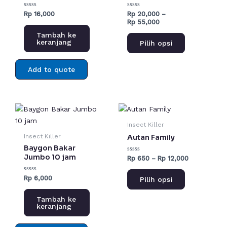
varian.
Dinilai
Dinilai
Rp
16,000
Rp
20,000
–
Pilihan
0
0
Rp
55,000
dari
dari
ini
5
5
Tambah ke
dapat
keranjang
Pilih opsi
diambil
di
Add to quote
halaman
produk
Rentang
Produk
harga:
ini
Rp 650
Insect Killer
hingga
memiliki
Autan Family
Insect Killer
Rp 12,000
beberapa
Baygon Bakar
varian.
Jumbo 10 jam
Dinilai
Rp
650
–
Rp
12,000
0
Pilihan
dari
5
Dinilai
Rp
6,000
ini
Pilih opsi
0
dari
dapat
5
Tambah ke
diambil
keranjang
di
halaman