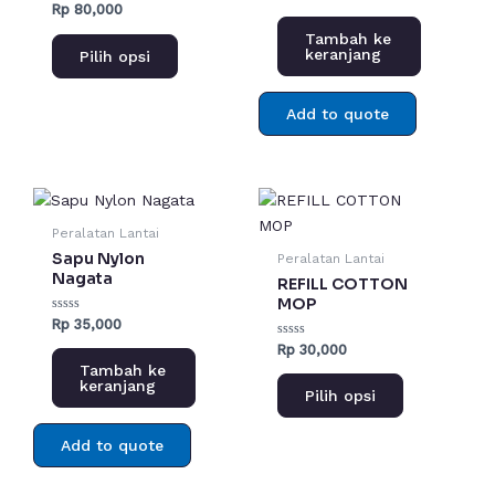
0
0
Rp
80,000
dari
dari
ini
5
5
Tambah ke
dapat
keranjang
Pilih opsi
diambil
di
Add to quote
halaman
produk
Produk
ini
Peralatan Lantai
memiliki
Sapu Nylon
Peralatan Lantai
beberapa
Nagata
REFILL COTTON
varian.
MOP
Dinilai
Rp
35,000
Pilihan
0
Dinilai
Rp
30,000
dari
ini
0
5
Tambah ke
dari
dapat
keranjang
5
Pilih opsi
diambil
di
Add to quote
halaman
produk