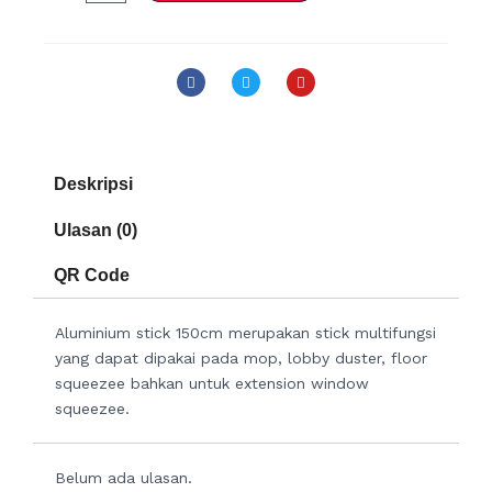
Aluminium
Stick
150cm
F
T
Y
a
w
o
c
i
u
e
t
t
b
t
u
o
e
b
o
r
e
k
Deskripsi
Ulasan (0)
QR Code
Aluminium stick 150cm merupakan stick multifungsi
yang dapat dipakai pada mop, lobby duster, floor
squeezee bahkan untuk extension window
squeezee.
Belum ada ulasan.