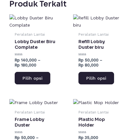
Produk Terkait
Rentang
Rentang
Produk
Produk
harga:
harga:
ini
ini
Rp 140,000
Rp 50,000
hingga
hingga
memiliki
memiliki
Peralatan Lantai
Peralatan Lantai
Rp 180,000
Rp 80,000
beberapa
beberapa
Lobby Duster Biru
Refill Lobby
varian.
varian.
Complate
Duster biru
Pilihan
Pilihan
Dinilai
Dinilai
Rp
140,000
–
Rp
50,000
–
ini
ini
0
0
Rp
180,000
Rp
80,000
dari
dari
dapat
dapat
5
5
diambil
diambil
Pilih opsi
Pilih opsi
di
di
halaman
halaman
produk
produk
Rentang
Produk
harga:
ini
Rp 50,000
Peralatan Lantai
Peralatan Lantai
hingga
memiliki
Frame Lobby
Plastic Mop
Rp 80,000
beberapa
Duster
Holder
varian.
Dinilai
Dinilai
Rp
50,000
–
Rp
35,000
Pilihan