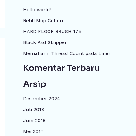
i
Hello world!
u
Refill Mop Cotton
n
HARD FLOOR BRUSH 175
t
Black Pad Stripper
u
Memahami Thread Count pada Linen
k
:
Komentar Terbaru
Arsip
Desember 2024
Juli 2018
Juni 2018
Mei 2017