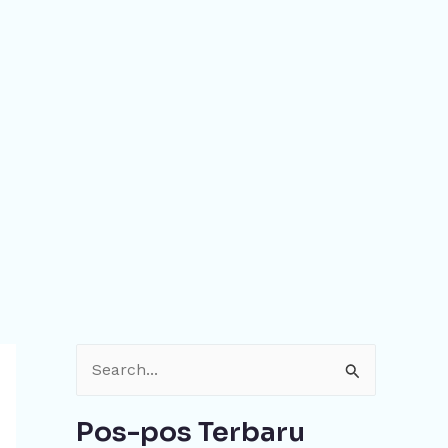
C
a
Pos-pos Terbaru
r