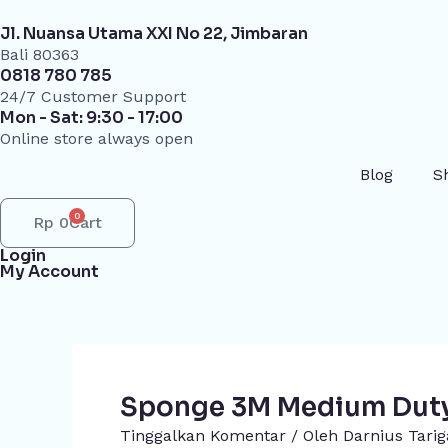
Lewati
Jl. Nuansa Utama XXI No 22, Jimbaran
ke
Bali 80363
konten
0818 780 785
24/7 Customer Support
Mon - Sat: 9:30 - 17:00
Online store always open
Blog
S
0
Rp
0
Cart
Login
My Account
Sponge 3M Medium Duty 
Tinggalkan Komentar
/ Oleh
Darnius Tari