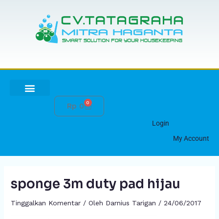
Lewati
ke
konten
0
Cart
Rp
0
HUBUNGI KAMI
Login
My Account
sponge 3m duty pad hijau
Tinggalkan Komentar
/ Oleh
Darnius Tarigan
/
24/06/2017