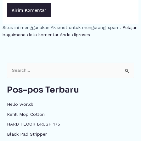
Situs ini menggunakan Akismet untuk mengurangi spam.
Pelajari
bagaimana data komentar Anda diproses
C
a
Pos-pos Terbaru
r
i
Hello world!
u
Refill Mop Cotton
n
HARD FLOOR BRUSH 175
t
u
Black Pad Stripper