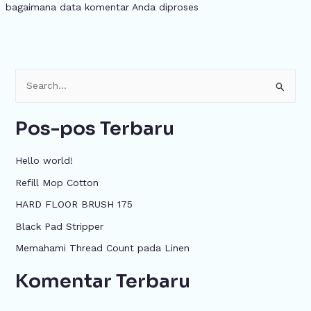
bagaimana data komentar Anda diproses
C
a
Pos-pos Terbaru
r
i
Hello world!
u
Refill Mop Cotton
n
HARD FLOOR BRUSH 175
t
u
Black Pad Stripper
k
Memahami Thread Count pada Linen
:
Komentar Terbaru