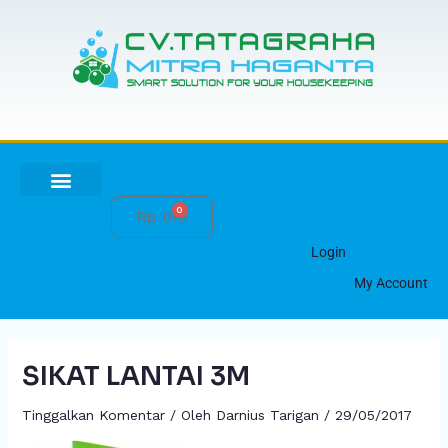
Lewati
ke
konten
0
Cart
Rp
0
HUBUNGI KAMI
Login
My Account
SIKAT LANTAI 3M
Tinggalkan Komentar
/ Oleh
Darnius Tarigan
/
29/05/2017