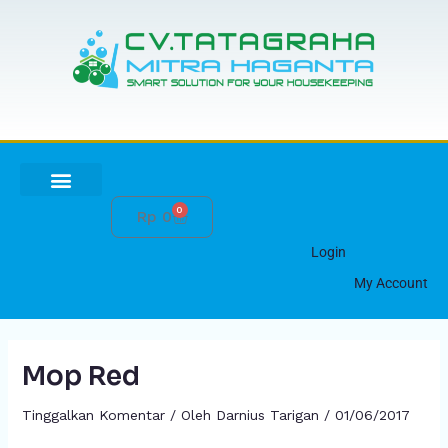
Lewati
ke
konten
0
Cart
Rp
0
HUBUNGI KAMI
Login
My Account
Mop Red
Tinggalkan Komentar
/ Oleh
Darnius Tarigan
/
01/06/2017