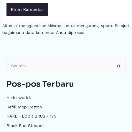
Situs ini menggunakan Akismet untuk mengurangi spam.
Pelajari
bagaimana data komentar Anda diproses
C
a
Pos-pos Terbaru
r
i
Hello world!
u
Refill Mop Cotton
n
HARD FLOOR BRUSH 175
t
u
Black Pad Stripper