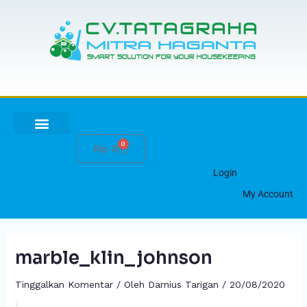
Lewati
ke
konten
0
Cart
Rp
0
HUBUNGI KAMI
Login
My Account
marble_klin_johnson
Tinggalkan Komentar
/ Oleh
Darnius Tarigan
/
20/08/2020