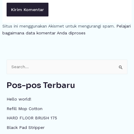
Situs ini menggunakan Akismet untuk mengurangi spam.
Pelajari
bagaimana data komentar Anda diproses
C
a
Pos-pos Terbaru
r
i
Hello world!
u
Refill Mop Cotton
n
HARD FLOOR BRUSH 175
t
u
Black Pad Stripper