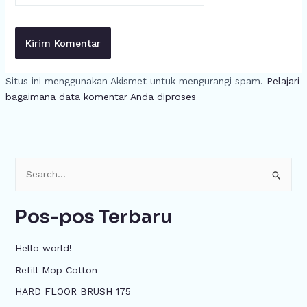
Situs ini menggunakan Akismet untuk mengurangi spam.
Pelajari
bagaimana data komentar Anda diproses
C
a
Pos-pos Terbaru
r
i
Hello world!
u
Refill Mop Cotton
n
HARD FLOOR BRUSH 175
t