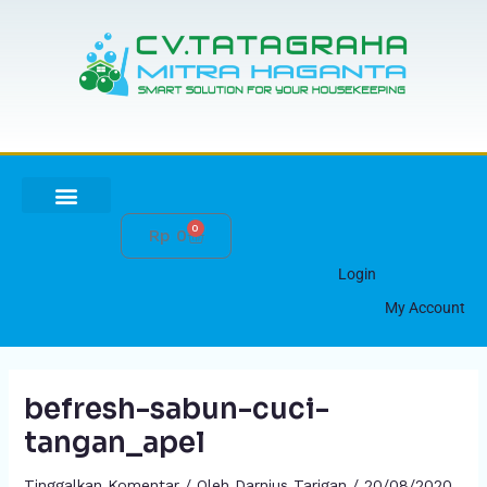
Lewati
ke
konten
0
Cart
Rp
0
HUBUNGI KAMI
Login
My Account
befresh-sabun-cuci-
tangan_apel
Tinggalkan Komentar
/ Oleh
Darnius Tarigan
/
20/08/2020