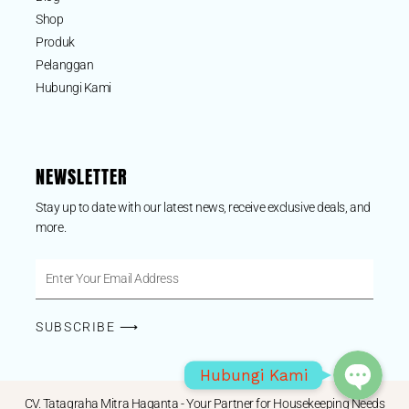
Shop
Produk
Pelanggan
Hubungi Kami
NEWSLETTER
Stay up to date with our latest news, receive exclusive deals, and
more.
Phone
Enter
Your
WhatsApp
Email
SUBSCRIBE ⟶
Address
Hubungi Kami
CV. Tatagraha Mitra Haganta - Your Partner for Housekeeping Needs