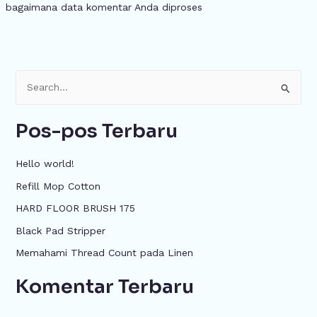
bagaimana data komentar Anda diproses
C
a
Pos-pos Terbaru
r
i
Hello world!
u
Refill Mop Cotton
n
HARD FLOOR BRUSH 175
t
u
Black Pad Stripper
k
Memahami Thread Count pada Linen
:
Komentar Terbaru