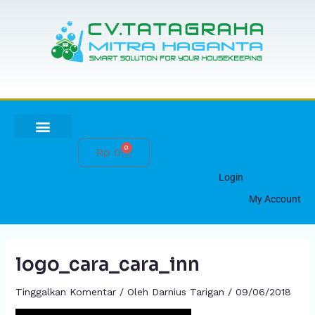
Lewati
ke
konten
0
Cart
Rp
0
HUBUNGI KAMI
Login
My Account
logo_cara_cara_inn
Tinggalkan Komentar
/ Oleh
Darnius Tarigan
/
09/06/2018