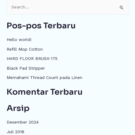
C
a
Pos-pos Terbaru
r
i
Hello world!
u
Refill Mop Cotton
n
HARD FLOOR BRUSH 175
t
u
Black Pad Stripper
k
Memahami Thread Count pada Linen
:
Komentar Terbaru
Arsip
Desember 2024
Juli 2018