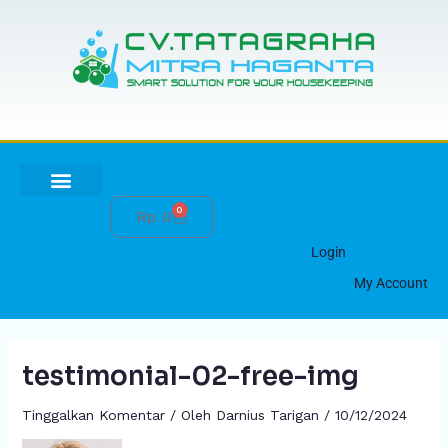
Lewati
ke
konten
0
Cart
Rp
0
HUBUNGI KAMI
Login
My Account
testimonial-02-free-img
Tinggalkan Komentar
/ Oleh
Darnius Tarigan
/
10/12/2024