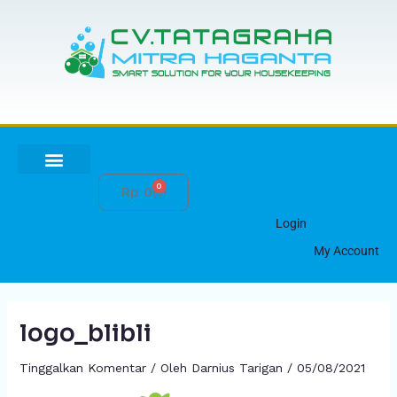
Lewati
ke
konten
0
Cart
Rp
0
HUBUNGI KAMI
Login
My Account
logo_blibli
Tinggalkan Komentar
/ Oleh
Darnius Tarigan
/
05/08/2021