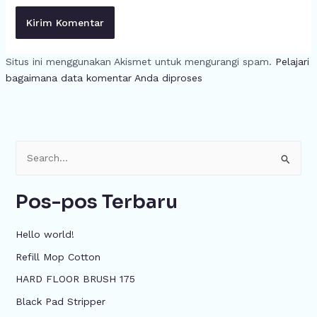
Situs ini menggunakan Akismet untuk mengurangi spam.
Pelajari
bagaimana data komentar Anda diproses
C
a
Pos-pos Terbaru
r
i
Hello world!
u
Refill Mop Cotton
n
HARD FLOOR BRUSH 175
t
u
Black Pad Stripper