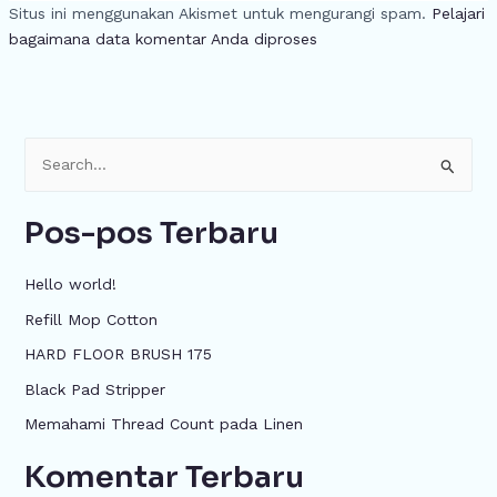
Situs ini menggunakan Akismet untuk mengurangi spam.
Pelajari
bagaimana data komentar Anda diproses
C
a
Pos-pos Terbaru
r
i
Hello world!
u
Refill Mop Cotton
n
HARD FLOOR BRUSH 175
t
u
Black Pad Stripper
k
Memahami Thread Count pada Linen
:
Komentar Terbaru