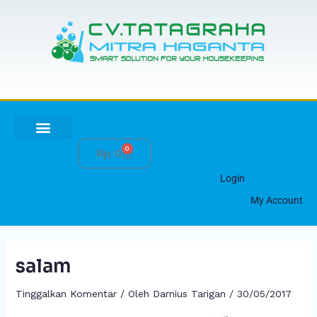
Lewati
ke
konten
0
Cart
Rp
0
HUBUNGI KAMI
Login
My Account
salam
Tinggalkan Komentar
/ Oleh
Darnius Tarigan
/
30/05/2017