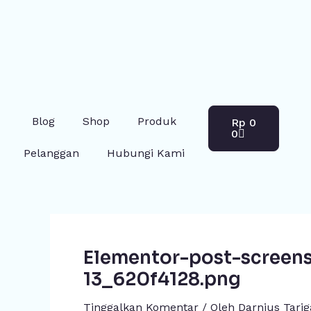
Lewati
Post
ke
navigation
konten
Cart
Blog
Shop
Produk
Rp
0
0
Pelanggan
Hubungi Kami
Elementor-post-screen
13_620f4128.png
Tinggalkan Komentar
/ Oleh
Darnius Tari