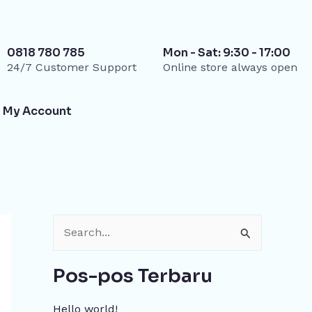
0818 780 785
Mon - Sat: 9:30 - 17:00
24/7 Customer Support
Online store always open
My Account
C
a
Pos-pos Terbaru
r
i
Hello world!