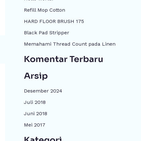
u
Refill Mop Cotton
n
HARD FLOOR BRUSH 175
t
Black Pad Stripper
u
Memahami Thread Count pada Linen
k
:
Komentar Terbaru
Arsip
Desember 2024
Juli 2018
Juni 2018
Mei 2017
Kategori