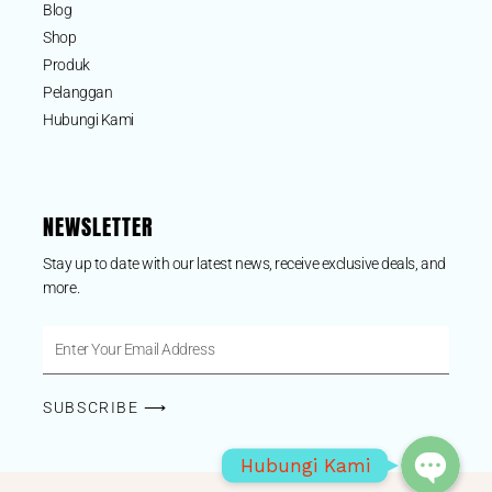
Blog
Shop
Produk
Pelanggan
Hubungi Kami
NEWSLETTER
Stay up to date with our latest news, receive exclusive deals, and
more.
Phone
Enter
Your
WhatsApp
Email
SUBSCRIBE ⟶
Address
Hubungi Kami