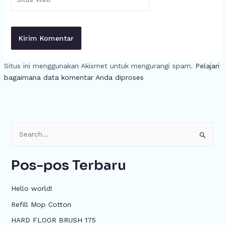
Web
Situs ini menggunakan Akismet untuk mengurangi spam.
Pelajari
bagaimana data komentar Anda diproses
C
a
Pos-pos Terbaru
r
i
Hello world!
u
Refill Mop Cotton
n
HARD FLOOR BRUSH 175
t