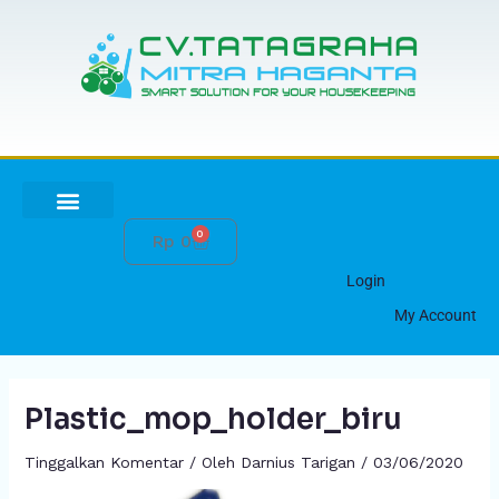
Lewati
Post
ke
navigation
konten
0
Cart
Rp
0
HUBUNGI KAMI
Login
My Account
Plastic_mop_holder_biru
Tinggalkan Komentar
/ Oleh
Darnius Tarigan
/
03/06/2020