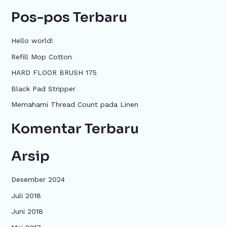
a
Pos-pos Terbaru
r
i
Hello world!
u
Refill Mop Cotton
n
HARD FLOOR BRUSH 175
t
u
Black Pad Stripper
k
Memahami Thread Count pada Linen
:
Komentar Terbaru
Arsip
Desember 2024
Juli 2018
Juni 2018