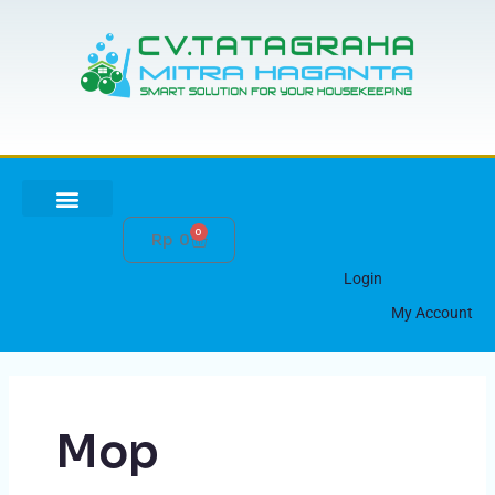
Lewati
ke
konten
0
Cart
Rp
0
HUBUNGI KAMI
Login
My Account
Mop