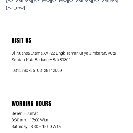
[/vc_column][/vc_row][vc_row][vc_column][/vc_column]
[/vc_row]
VISIT US
Jl. Nuansa Utama XXI-22 Lingk. Taman Griya JImbaran, Kuta
Selatan, Kab. Badung – Bali 80361
0818780785 | 08128142699
WORKING HOURS
Senen – Jumat
8:30 am – 17:00 Wita
Saturday : 8:30 – 15:00 Wita